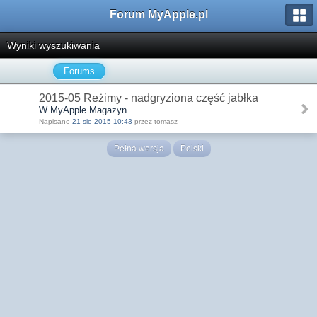
Forum MyApple.pl
Wyniki wyszukiwania
Forums
2015-05 Reżimy - nadgryziona część jabłka
W MyApple Magazyn
Napisano
21 sie 2015 10:43
przez tomasz
Pełna wersja
Polski