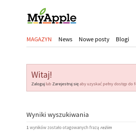
MAGAZYN
News
Nowe posty
Blogi
Witaj!
Zaloguj
lub
Zarejestruj się
aby uzyskać pełny dostęp do f
Wyniki wyszukiwania
1
wyników zostało otagowanych frazą
reżim