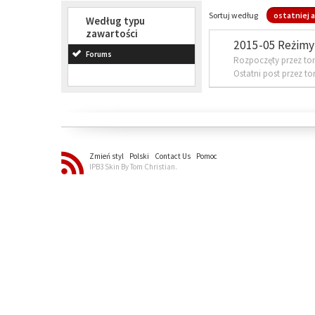
Sortuj według
ostatniej a
Według typu
zawartości
2015-05 Reżimy 
Forums
Rozpoczęty przez to
Ostatni post przez t
Zmień styl
Polski
Contact Us
Pomoc
IPB3 Skin By Tom Christian.