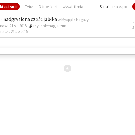
ktualizacji
Tytuł
Odpowiedzi
Wyświetlenia
Sortuj
malejąco
- nadgryziona część jabłka
w
MyApple Magazyn
masz, 21 sie 2015
myapplemag
,
reżim
5
omasz ,
21 sie 2015