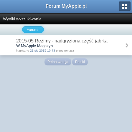
Forum MyApple.pl
Wyniki wyszukiwania
Forums
2015-05 Reżimy - nadgryziona część jabłka
W MyApple Magazyn
Napisano
21 sie 2015 10:43
przez tomasz
Pełna wersja
Polski