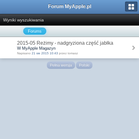
Forum MyApple.pl
Wyniki wyszukiwania
Forums
2015-05 Reżimy - nadgryziona część jabłka
W MyApple Magazyn
Napisano
21 sie 2015 10:43
przez tomasz
Pełna wersja
Polski