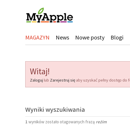
MAGAZYN
News
Nowe posty
Blogi
Witaj!
Zaloguj
lub
Zarejestruj się
aby uzyskać pełny dostęp do f
Wyniki wyszukiwania
1
wyników zostało otagowanych frazą
reżim