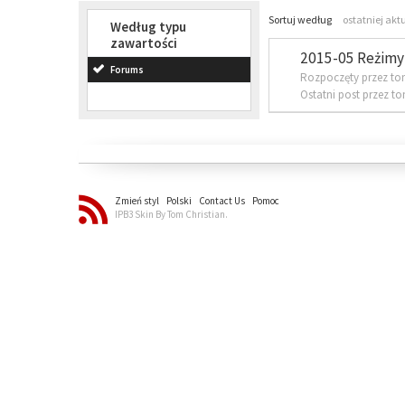
Sortuj według
ostatniej akt
Według typu
zawartości
2015-05 Reżimy 
Forums
Rozpoczęty przez to
Ostatni post przez t
Zmień styl
Polski
Contact Us
Pomoc
IPB3 Skin By Tom Christian.