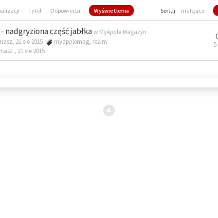
ualizacji
Tytuł
Odpowiedzi
Wyświetlenia
Sortuj
malejąco
- nadgryziona część jabłka
w
MyApple Magazyn
masz, 21 sie 2015
myapplemag
,
reżim
5
omasz ,
21 sie 2015