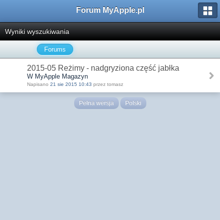
Forum MyApple.pl
Wyniki wyszukiwania
Forums
2015-05 Reżimy - nadgryziona część jabłka
W MyApple Magazyn
Napisano
21 sie 2015 10:43
przez tomasz
Pełna wersja
Polski