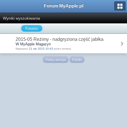
Forum MyApple.pl
Wyniki wyszukiwania
Forums
2015-05 Reżimy - nadgryziona część jabłka
W MyApple Magazyn
Napisano
21 sie 2015 10:43
przez tomasz
Pełna wersja
Polski