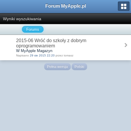
Forum MyApple.pl
Wyniki wyszukiwania
Forums
2015-06 Wróć do szkoły z dobrym
oprogramowaniem
W MyApple Magazyn
Napisano
29 sie 2015 22:20
przez tomasz
Pełna wersja
Polski