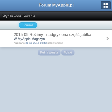
Forum MyApple.pl
Wyniki wyszukiwania
Forums
2015-05 Reżimy - nadgryziona część jabłka
W MyApple Magazyn
Napisano
21 sie 2015 10:43
przez tomasz
Pełna wersja
Polski