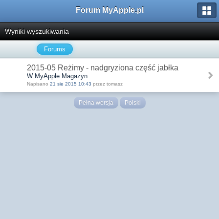
Forum MyApple.pl
Wyniki wyszukiwania
Forums
2015-05 Reżimy - nadgryziona część jabłka
W MyApple Magazyn
Napisano
21 sie 2015 10:43
przez tomasz
Pełna wersja
Polski