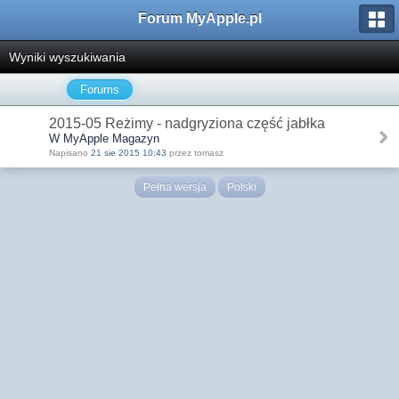
Forum MyApple.pl
Wyniki wyszukiwania
Forums
2015-05 Reżimy - nadgryziona część jabłka
W MyApple Magazyn
Napisano
21 sie 2015 10:43
przez tomasz
Pełna wersja
Polski