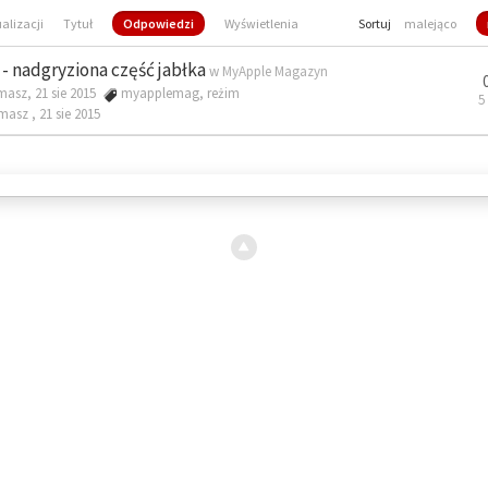
ualizacji
Tytuł
Odpowiedzi
Wyświetlenia
Sortuj
malejąco
- nadgryziona część jabłka
w
MyApple Magazyn
masz, 21 sie 2015
myapplemag
,
reżim
5
omasz ,
21 sie 2015