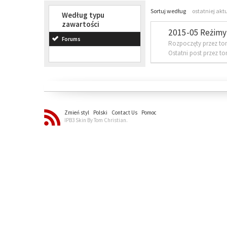
Sortuj według
ostatniej akt
Według typu
zawartości
2015-05 Reżimy 
Forums
Rozpoczęty przez to
Ostatni post przez t
Zmień styl
Polski
Contact Us
Pomoc
IPB3 Skin By Tom Christian.