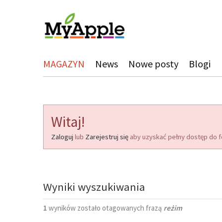
MAGAZYN
News
Nowe posty
Blogi
Witaj!
Zaloguj
lub
Zarejestruj się
aby uzyskać pełny dostęp do f
Wyniki wyszukiwania
1
wyników zostało otagowanych frazą
reżim