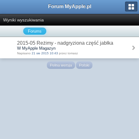
Forum MyApple.pl
Wyniki wyszukiwania
Forums
2015-05 Reżimy - nadgryziona część jabłka
W MyApple Magazyn
Napisano
21 sie 2015 10:43
przez tomasz
Pełna wersja
Polski