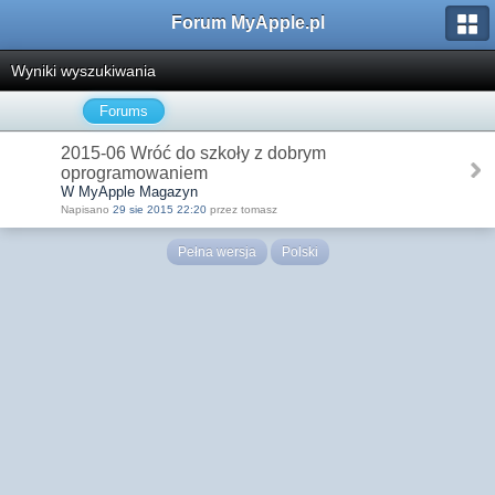
Forum MyApple.pl
Wyniki wyszukiwania
Forums
2015-06 Wróć do szkoły z dobrym
oprogramowaniem
W MyApple Magazyn
Napisano
29 sie 2015 22:20
przez tomasz
Pełna wersja
Polski