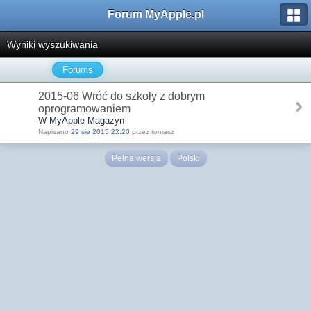
Forum MyApple.pl
Wyniki wyszukiwania
Forums
2015-06 Wróć do szkoły z dobrym
oprogramowaniem
W MyApple Magazyn
Napisano
29 sie 2015 22:20
przez tomasz
Pełna wersja
Polski