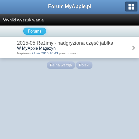
Forum MyApple.pl
Wyniki wyszukiwania
Forums
2015-05 Reżimy - nadgryziona część jabłka
W MyApple Magazyn
Napisano
21 sie 2015 10:43
przez tomasz
Pełna wersja
Polski