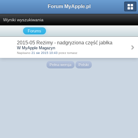
Forum MyApple.pl
Wyniki wyszukiwania
Forums
2015-05 Reżimy - nadgryziona część jabłka
W MyApple Magazyn
Napisano
21 sie 2015 10:43
przez tomasz
Pełna wersja
Polski