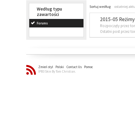
Sortuj według
ostatniej akt
Według typu
zawartości
2015-05 Reżimy 
Forums
Rozpoczęty przez to
Ostatni post przez t
Zmień styl
Polski
Contact Us
Pomoc
IPB3 Skin By Tom Christian.