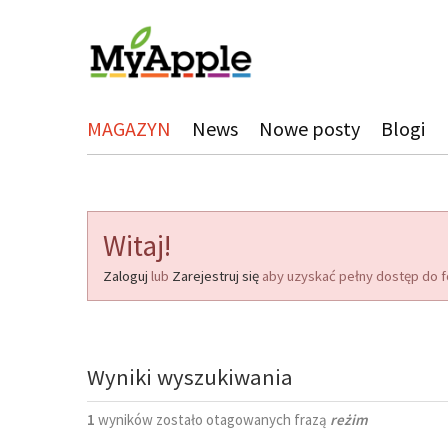
MAGAZYN
News
Nowe posty
Blogi
Witaj!
Zaloguj
lub
Zarejestruj się
aby uzyskać pełny dostęp do f
Wyniki wyszukiwania
1
wyników zostało otagowanych frazą
reżim