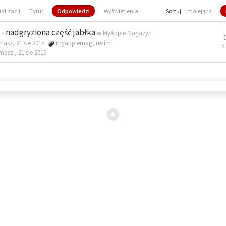
ualizacji
Tytuł
Odpowiedzi
Wyświetlenia
Sortuj
malejąco
- nadgryziona część jabłka
w
MyApple Magazyn
masz, 21 sie 2015
myapplemag
,
reżim
5
omasz ,
21 sie 2015