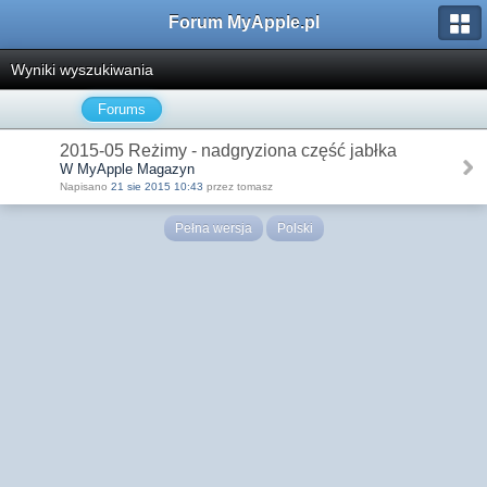
Forum MyApple.pl
Wyniki wyszukiwania
Forums
2015-05 Reżimy - nadgryziona część jabłka
W MyApple Magazyn
Napisano
21 sie 2015 10:43
przez tomasz
Pełna wersja
Polski