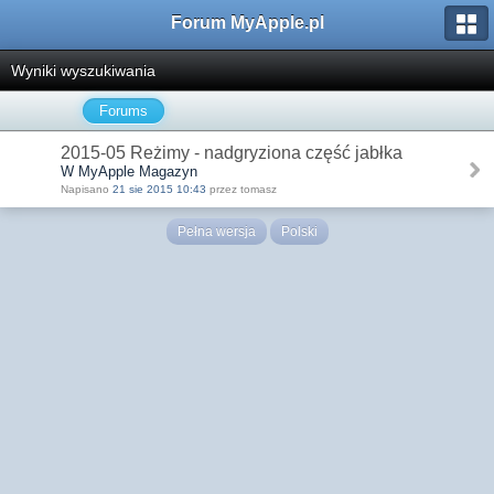
Forum MyApple.pl
Wyniki wyszukiwania
Forums
2015-05 Reżimy - nadgryziona część jabłka
W MyApple Magazyn
Napisano
21 sie 2015 10:43
przez tomasz
Pełna wersja
Polski