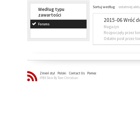
Sortuj według
ostatniej akt
Według typu
zawartości
2015-06 Wróć d
Forums
Magazyn
Rozpoczęty przez to
Ostatni post przez t
Zmień styl
Polski
Contact Us
Pomoc
IPB3 Skin By Tom Christian.