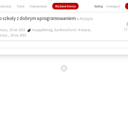
ualizacji
Tytuł
Odpowiedzi
Wyświetlenia
Sortuj
malejąco
o szkoły z dobrym oprogramowaniem
w
MyApple
12
masz, 29 sie 2015
myapplemag
,
backtoschool
i 4 więcej
omasz ,
29 sie 2015