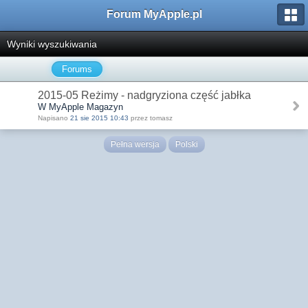
Forum MyApple.pl
Wyniki wyszukiwania
Forums
2015-05 Reżimy - nadgryziona część jabłka
W MyApple Magazyn
Napisano
21 sie 2015 10:43
przez tomasz
Pełna wersja
Polski