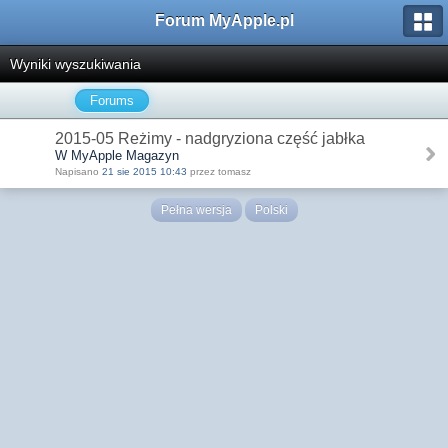
Forum MyApple.pl
Wyniki wyszukiwania
Forums
2015-05 Reżimy - nadgryziona część jabłka
W MyApple Magazyn
Napisano
21 sie 2015 10:43
przez tomasz
Pełna wersja
Polski