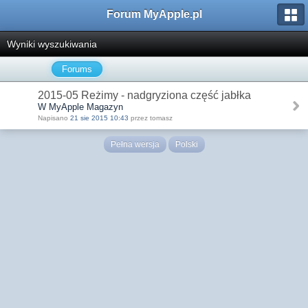
Forum MyApple.pl
Wyniki wyszukiwania
Forums
2015-05 Reżimy - nadgryziona część jabłka
W MyApple Magazyn
Napisano
21 sie 2015 10:43
przez tomasz
Pełna wersja
Polski