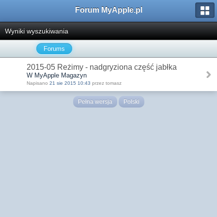
Forum MyApple.pl
Wyniki wyszukiwania
Forums
2015-05 Reżimy - nadgryziona część jabłka
W MyApple Magazyn
Napisano
21 sie 2015 10:43
przez tomasz
Pełna wersja
Polski