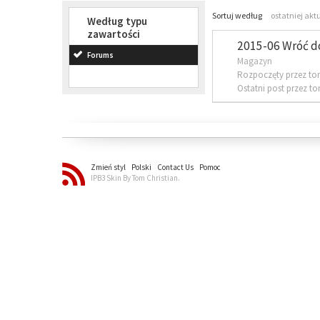
Sortuj według
ostatniej akt
Według typu
zawartości
2015-06 Wróć d
Forums
Magazyn
Rozpoczęty przez to
Ostatni post przez t
Zmień styl
Polski
Contact Us
Pomoc
IPB3 Skin By Tom Christian.