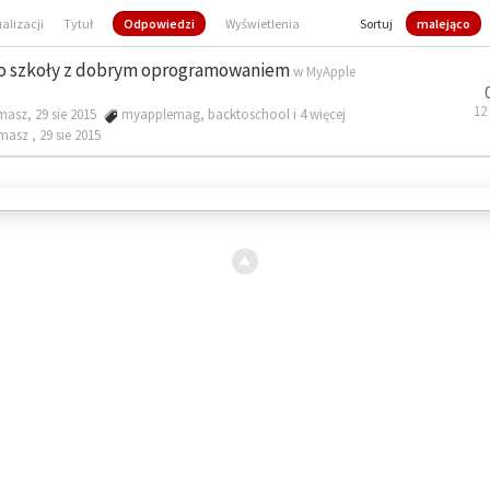
ualizacji
Tytuł
Odpowiedzi
Wyświetlenia
Sortuj
malejąco
o szkoły z dobrym oprogramowaniem
w
MyApple
12
masz, 29 sie 2015
myapplemag
,
backtoschool
i 4 więcej
omasz ,
29 sie 2015