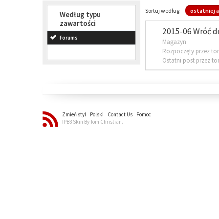
Sortuj według
ostatniej a
Według typu
zawartości
2015-06 Wróć d
Forums
Magazyn
Rozpoczęty przez to
Ostatni post przez t
Zmień styl
Polski
Contact Us
Pomoc
IPB3 Skin By Tom Christian.