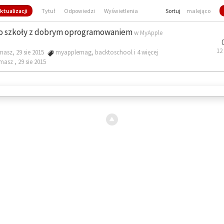
ktualizacji
Tytuł
Odpowiedzi
Wyświetlenia
Sortuj
malejąco
o szkoły z dobrym oprogramowaniem
w
MyApple
12
masz, 29 sie 2015
myapplemag
,
backtoschool
i 4 więcej
omasz ,
29 sie 2015