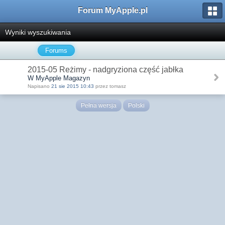
Forum MyApple.pl
Wyniki wyszukiwania
Forums
2015-05 Reżimy - nadgryziona część jabłka
W MyApple Magazyn
Napisano
21 sie 2015 10:43
przez tomasz
Pełna wersja
Polski