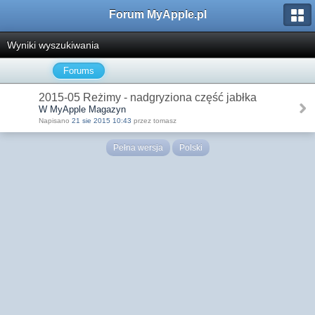
Forum MyApple.pl
Wyniki wyszukiwania
Forums
2015-05 Reżimy - nadgryziona część jabłka
W MyApple Magazyn
Napisano
21 sie 2015 10:43
przez tomasz
Pełna wersja
Polski