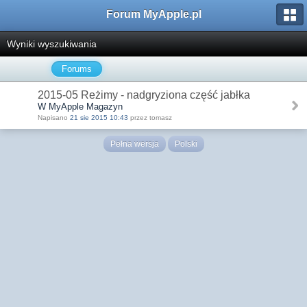
Forum MyApple.pl
Wyniki wyszukiwania
Forums
2015-05 Reżimy - nadgryziona część jabłka
W MyApple Magazyn
Napisano
21 sie 2015 10:43
przez tomasz
Pełna wersja
Polski