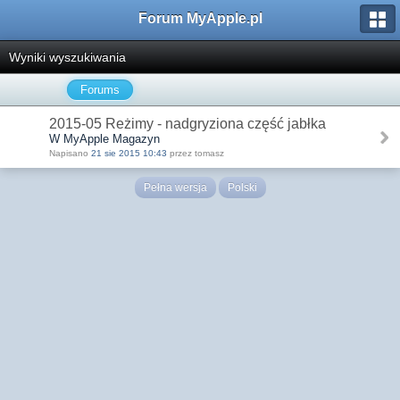
Forum MyApple.pl
Wyniki wyszukiwania
Forums
2015-05 Reżimy - nadgryziona część jabłka
W MyApple Magazyn
Napisano
21 sie 2015 10:43
przez tomasz
Pełna wersja
Polski