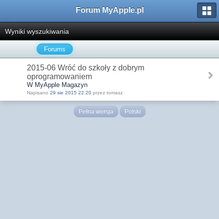
Forum MyApple.pl
Wyniki wyszukiwania
Forums
2015-06 Wróć do szkoły z dobrym
oprogramowaniem
W MyApple Magazyn
Napisano
29 sie 2015 22:20
przez tomasz
Pełna wersja
Polski