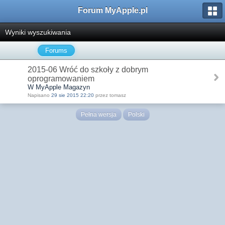
Forum MyApple.pl
Wyniki wyszukiwania
Forums
2015-06 Wróć do szkoły z dobrym
oprogramowaniem
W MyApple Magazyn
Napisano
29 sie 2015 22:20
przez tomasz
Pełna wersja
Polski