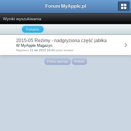
Forum MyApple.pl
Wyniki wyszukiwania
Forums
2015-05 Reżimy - nadgryziona część jabłka
W MyApple Magazyn
Napisano
21 sie 2015 10:43
przez tomasz
Pełna wersja
Polski