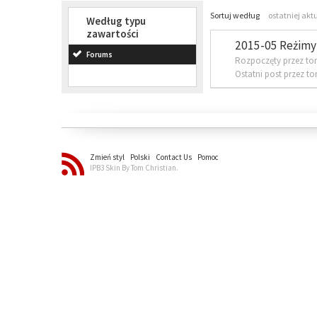
Sortuj według
ostatniej akt
Według typu
zawartości
2015-05 Reżimy 
Forums
Rozpoczęty przez to
Ostatni post przez t
Zmień styl
Polski
Contact Us
Pomoc
IPB3 Skin By Tom Christian.