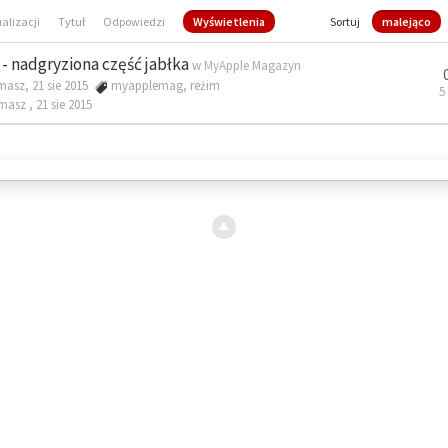
ualizacji
Tytuł
Odpowiedzi
Wyświetlenia
Sortuj
malejąco
- nadgryziona część jabłka
w
MyApple Magazyn
masz, 21 sie 2015
myapplemag
,
reżim
5
omasz ,
21 sie 2015