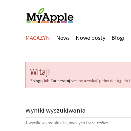
MAGAZYN
News
Nowe posty
Blogi
Witaj!
Zaloguj
lub
Zarejestruj się
aby uzyskać pełny dostęp do f
Wyniki wyszukiwania
1
wyników zostało otagowanych frazą
reżim