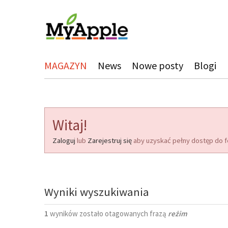
MAGAZYN
News
Nowe posty
Blogi
Witaj!
Zaloguj
lub
Zarejestruj się
aby uzyskać pełny dostęp do f
Wyniki wyszukiwania
1
wyników zostało otagowanych frazą
reżim