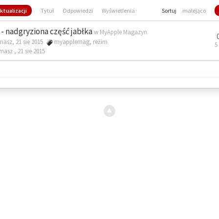
ktualizacji
Tytuł
Odpowiedzi
Wyświetlenia
Sortuj
malejąco
- nadgryziona część jabłka
w
MyApple Magazyn
masz, 21 sie 2015
myapplemag
,
reżim
5
omasz ,
21 sie 2015