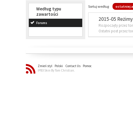
Sortuj według
ostatniej a
Według typu
zawartości
2015-05 Reżimy 
Forums
Rozpoczęty przez to
Ostatni post przez t
Zmień styl
Polski
Contact Us
Pomoc
IPB3 Skin By Tom Christian.