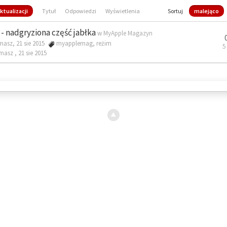
ktualizacji
Tytuł
Odpowiedzi
Wyświetlenia
Sortuj
malejąco
- nadgryziona część jabłka
w
MyApple Magazyn
masz, 21 sie 2015
myapplemag
,
reżim
5
omasz ,
21 sie 2015