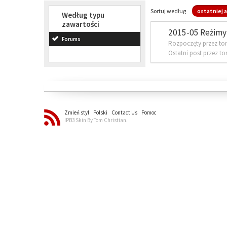
Sortuj według
ostatniej a
Według typu
zawartości
2015-05 Reżimy 
Forums
Rozpoczęty przez to
Ostatni post przez t
Zmień styl
Polski
Contact Us
Pomoc
IPB3 Skin By Tom Christian.