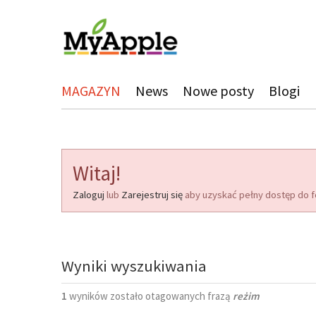
MAGAZYN
News
Nowe posty
Blogi
Witaj!
Zaloguj
lub
Zarejestruj się
aby uzyskać pełny dostęp do f
Wyniki wyszukiwania
1
wyników zostało otagowanych frazą
reżim