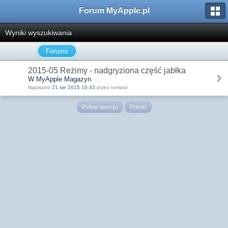
Forum MyApple.pl
Wyniki wyszukiwania
Forums
2015-05 Reżimy - nadgryziona część jabłka
W MyApple Magazyn
Napisano
21 sie 2015 10:43
przez tomasz
Pełna wersja
Polski