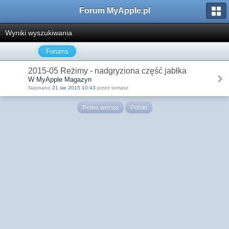
Forum MyApple.pl
Wyniki wyszukiwania
Forums
2015-05 Reżimy - nadgryziona część jabłka
W MyApple Magazyn
Napisano
21 sie 2015 10:43
przez tomasz
Pełna wersja
Polski