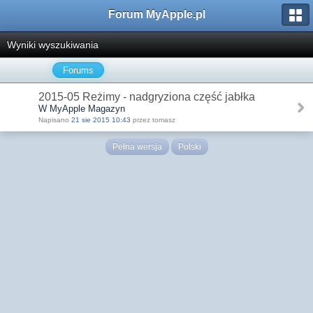
Forum MyApple.pl
Wyniki wyszukiwania
Forums
2015-05 Reżimy - nadgryziona część jabłka
W MyApple Magazyn
Napisano
21 sie 2015 10:43
przez tomasz
Pełna wersja
Polski