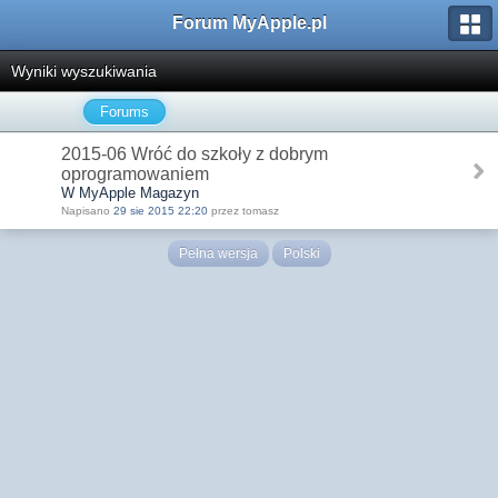
Forum MyApple.pl
Wyniki wyszukiwania
Forums
2015-06 Wróć do szkoły z dobrym
oprogramowaniem
W MyApple Magazyn
Napisano
29 sie 2015 22:20
przez tomasz
Pełna wersja
Polski