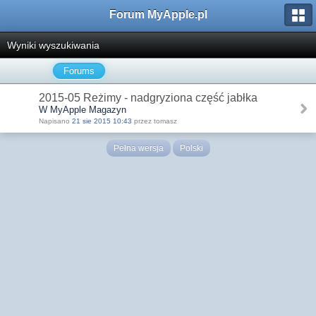
Forum MyApple.pl
Wyniki wyszukiwania
Forums
2015-05 Reżimy - nadgryziona część jabłka
W MyApple Magazyn
Napisano
21 sie 2015 10:43
przez tomasz
Pełna wersja
Polski