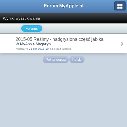
Forum MyApple.pl
Wyniki wyszukiwania
Forums
2015-05 Reżimy - nadgryziona część jabłka
W MyApple Magazyn
Napisano
21 sie 2015 10:43
przez tomasz
Pełna wersja
Polski