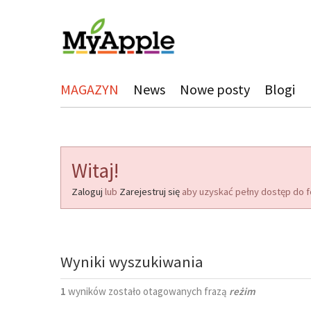
MAGAZYN
News
Nowe posty
Blogi
Witaj!
Zaloguj
lub
Zarejestruj się
aby uzyskać pełny dostęp do f
Wyniki wyszukiwania
1
wyników zostało otagowanych frazą
reżim