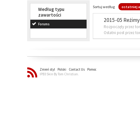
Sortuj według
ostatniej a
Według typu
zawartości
2015-05 Reżimy 
Forums
Rozpoczęty przez to
Ostatni post przez t
Zmień styl
Polski
Contact Us
Pomoc
IPB3 Skin By Tom Christian.