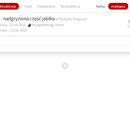
ktualizacji
Tytuł
Odpowiedzi
Wyświetlenia
Sortuj
malejąco
- nadgryziona część jabłka
w
MyApple Magazyn
masz, 21 sie 2015
myapplemag
,
reżim
5
omasz ,
21 sie 2015