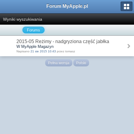
Forum MyApple.pl
Wyniki wyszukiwania
Forums
2015-05 Reżimy - nadgryziona część jabłka
W MyApple Magazyn
Napisano
21 sie 2015 10:43
przez tomasz
Pełna wersja
Polski