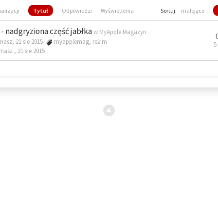
ualizacji
Tytuł
Odpowiedzi
Wyświetlenia
Sortuj
malejąco
- nadgryziona część jabłka
w
MyApple Magazyn
masz, 21 sie 2015
myapplemag
,
reżim
5
omasz ,
21 sie 2015