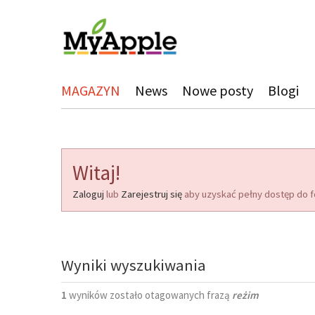
MAGAZYN
News
Nowe posty
Blogi
Witaj!
Zaloguj
lub
Zarejestruj się
aby uzyskać pełny dostęp do f
Wyniki wyszukiwania
1
wyników zostało otagowanych frazą
reżim