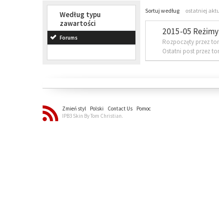
Sortuj według
ostatniej akt
Według typu
zawartości
2015-05 Reżimy 
Forums
Rozpoczęty przez to
Ostatni post przez t
Zmień styl
Polski
Contact Us
Pomoc
IPB3 Skin By Tom Christian.