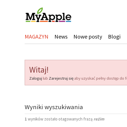
MAGAZYN
News
Nowe posty
Blogi
Witaj!
Zaloguj
lub
Zarejestruj się
aby uzyskać pełny dostęp do f
Wyniki wyszukiwania
1
wyników zostało otagowanych frazą
reżim