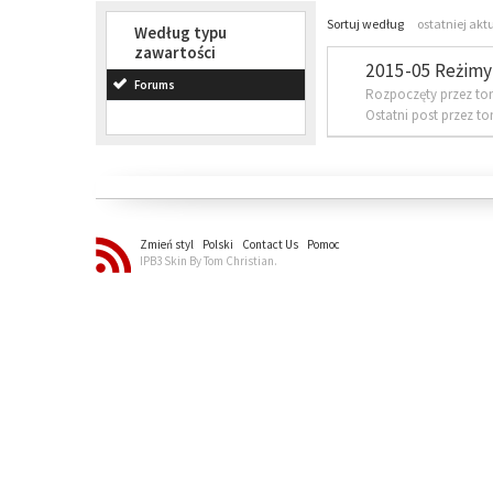
Sortuj według
ostatniej akt
Według typu
zawartości
2015-05 Reżimy 
Forums
Rozpoczęty przez to
Ostatni post przez t
Zmień styl
Polski
Contact Us
Pomoc
IPB3 Skin By Tom Christian.