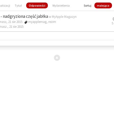
ualizacji
Tytuł
Odpowiedzi
Wyświetlenia
Sortuj
malejąco
- nadgryziona część jabłka
w
MyApple Magazyn
masz, 21 sie 2015
myapplemag
,
reżim
5
omasz ,
21 sie 2015