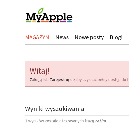
MAGAZYN
News
Nowe posty
Blogi
Witaj!
Zaloguj
lub
Zarejestruj się
aby uzyskać pełny dostęp do f
Wyniki wyszukiwania
1
wyników zostało otagowanych frazą
reżim