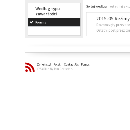
Sortuj według
ostatniej akt
Według typu
zawartości
2015-05 Reżimy 
Forums
Rozpoczęty przez to
Ostatni post przez t
Zmień styl
Polski
Contact Us
Pomoc
IPB3 Skin By Tom Christian.