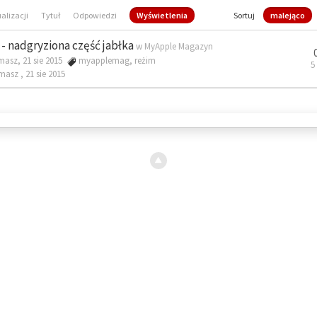
ualizacji
Tytuł
Odpowiedzi
Wyświetlenia
Sortuj
malejąco
- nadgryziona część jabłka
w
MyApple Magazyn
masz, 21 sie 2015
myapplemag
,
reżim
5
omasz ,
21 sie 2015