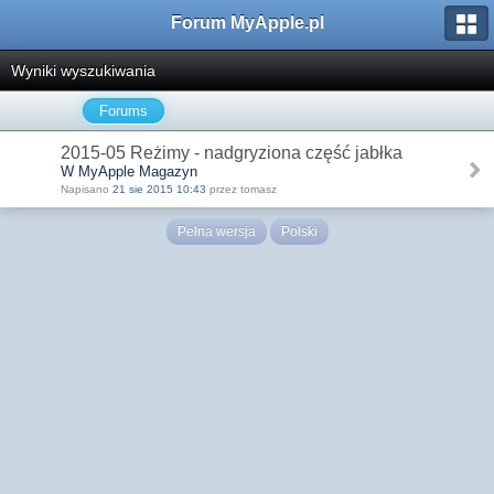
Forum MyApple.pl
Wyniki wyszukiwania
Forums
2015-05 Reżimy - nadgryziona część jabłka
W MyApple Magazyn
Napisano
21 sie 2015 10:43
przez tomasz
Pełna wersja
Polski