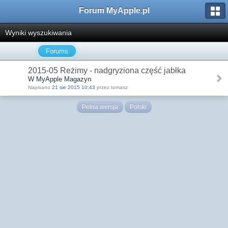
Forum MyApple.pl
Wyniki wyszukiwania
Forums
2015-05 Reżimy - nadgryziona część jabłka
W MyApple Magazyn
Napisano
21 sie 2015 10:43
przez tomasz
Pełna wersja
Polski